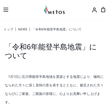
ス
キ
カ
ア
ッ
ー
カ
プ
ト
ウ
トップ
|
NEWS
|
「令和6年能登半島地震」について
ン
ト
「令和6年能登半島地震」に
ついて
1
月
1
日に石川県能登半島地域を震源とする地震により、犠牲に
なられた方々に深く哀悼の意を表するとともに、被災された方々
ならびにご家族、ご親族の皆様に、心よりお見舞い申し上げま
す。