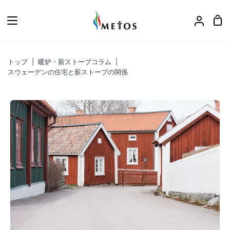
ス
キ
カ
ア
ッ
ー
カ
プ
ト
ウ
トップ
|
暖炉・薪ストーブコラム
|
ン
スウェーデンの住宅と薪ストーブの関係
ト