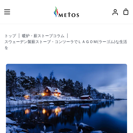
ス
キ
カ
ア
ッ
ー
カ
プ
ト
ウ
トップ
|
暖炉・薪ストーブコラム
|
ン
スウェーデン製薪ストーブ・コンツーラでＬＡＧＯＭ(ラーゴム)な生活
ト
を