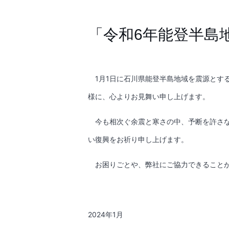
「令和6年能登半島
1
月
1
日に石川県能登半島地域を震源とす
様に、心よりお見舞い申し上げます。
今も相次ぐ余震と寒さの中、予断を許さな
い復興をお祈り申し上げます。
お困りごとや、弊社にご協力できることが
2024
年
1
月