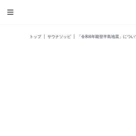
ス
キ
ッ
プ
トップ
|
サウナソッピ
|
「令和6年能登半島地震」につい