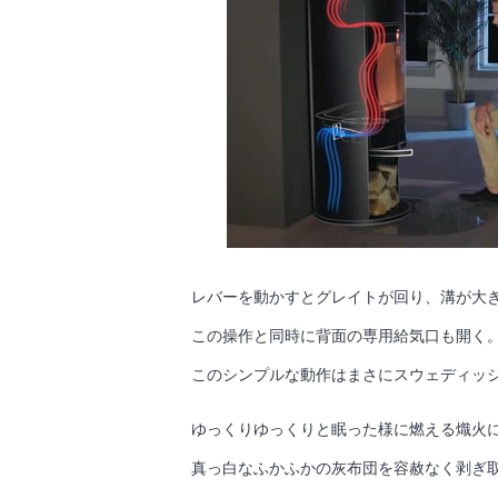
レバーを動かすとグレイトが回り、溝が大
この操作と同時に背面の専用給気口も開く
このシンプルな動作はまさにスウェディッ
ゆっくりゆっくりと眠った様に燃える熾火
真っ白なふかふかの灰布団を容赦なく剥ぎ取