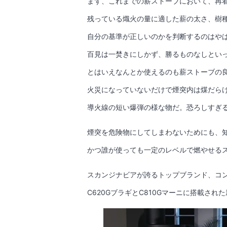
まず、これまでの薪ストーブにおいて、再
残っている熾火の量に適した薪の太さ、樹
自分の基準が正しいのかを判断するのはや
百見は一焚きにしかず、勝るものなしとい
とはいえなんとか使えるのも薪ストーブの
火災になっていないだけで煙突内は煤だら
導火線の短い爆弾の様な物だ。恐ろしすぎ
煙突を危険物にしてしまわないためにも、
かつ誰が使っても一定のレベルで燃やせる
スカンジナビアが誇るトップブランド、コ
C620GブラギとC810Gマーニに搭載され