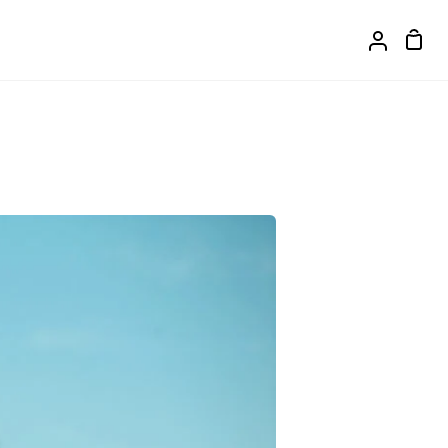
カ
ア
ー
カ
ト
ウ
ン
ト