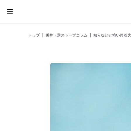
ス
キ
ッ
プ
トップ
|
暖炉・薪ストーブコラム
|
知らないと怖い再着