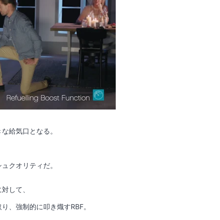
きな給気口となる。
。
シュクオリティだ。
に対して、
り、強制的に叩き熾すRBF。