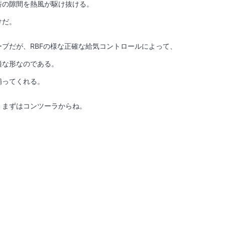
薪の隙間を熱風が駆け抜ける。
けだ。
ブだが、RBFの様な正確な給気コントロールによって、
適な形なのである。
補ってくれる。
。まずはコンツーラからね。