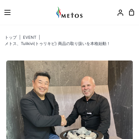
ス
キ
カ
ア
ッ
ー
カ
プ
ト
ウ
トップ
|
EVENT
|
ン
メトス、Tulikivi(トゥリキビ) 商品の取り扱いを本格始動！
ト