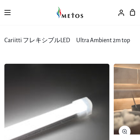
ス
キ
カ
ア
ッ
ー
カ
プ
ト
ウ
ン
Cariitti フレキシブルLED Ultra Ambient 2m top
ト