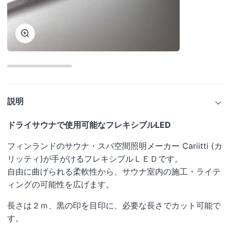
ズ
ー
ム
ズ
ー
ム
説明
ドライサウナで使用可能な
フレキシブル
LED
フィンランドのサウナ・スパ空間照明メーカー Cariitti (カ
リッティ)が手がけるフレキシブルＬＥＤです。
自由に曲げられる柔軟性から、サウナ室内の施工・
ライテ
ィングの可能性を広げます。
長さは２ｍ、黒の印を目印に、必要な長さでカット可能で
す。