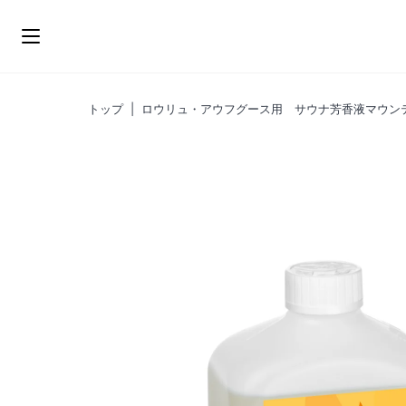
ス
キ
ッ
プ
トップ
|
ロウリュ・アウフグース用 サウナ芳香液マウン