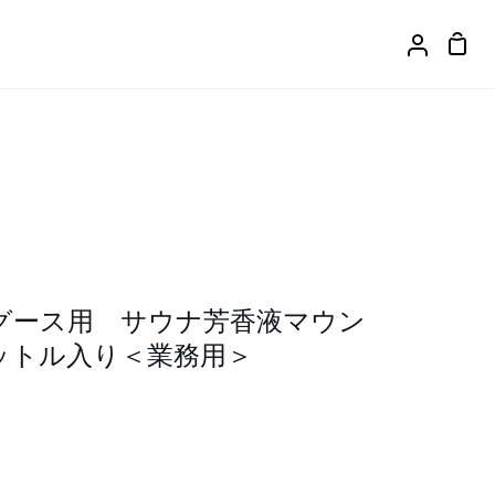
カ
ア
ー
カ
ト
ウ
ン
ト
グース用 サウナ芳香液マウン
ットル入り＜業務用＞