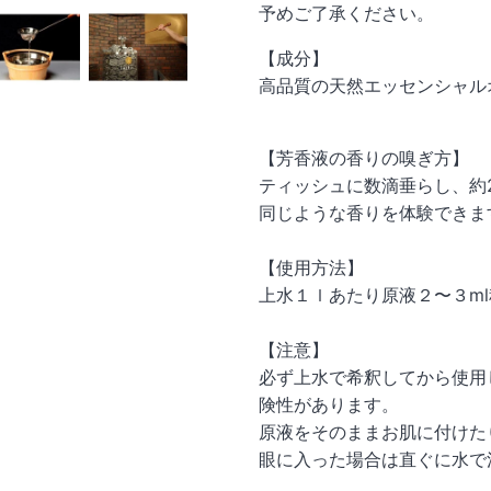
予めご了承ください。
【成分】
高品質の天然エッセンシャル
【芳香液の香りの嗅ぎ方】
ティッシュに数滴垂らし、約
同じような香りを体験できま
【使用方法】
上水１ｌあたり原液２〜３m
【注意】
必ず上水で希釈してから使用
険性があります。
原液をそのままお肌に付けた
眼に入った場合は直ぐに水で