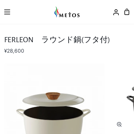
ス
キ
カ
ア
ッ
ー
カ
プ
ト
ウ
ン
FERLEON ラウンド鍋(フタ付)
ト
¥28,600
ズ