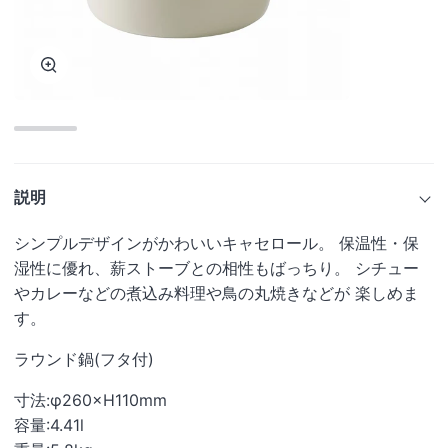
ー
ム
ズ
ー
ム
説明
シンプルデザインがかわいいキャセロール。 保温性・保
湿性に優れ、薪ストーブとの相性もばっちり。 シチュー
やカレーなどの煮込み料理や鳥の丸焼きなどが 楽しめま
す。
ラウンド鍋(フタ付)
寸法:φ
260
×
H110mm
容量:
4.41
l