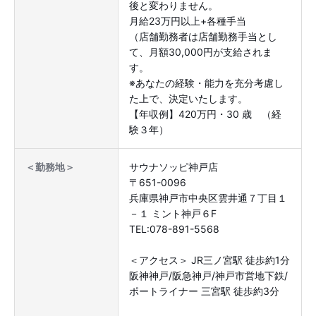
後と変わりません。
月給23万円以上+各種手当
（店舗勤務者は店舗勤務手当とし
て、月額30,000円が支給されま
す。
※あなたの経験・能力を充分考慮し
た上で、決定いたします。
【年収例】420万円・30 歳 （経
験３年）
サウナソッピ神戸店
＜勤務地＞
〒651-0096
兵庫県神戸市中央区雲井通７丁目１
－１ ミント神戸６F
TEL:078-891-5568
＜アクセス＞ JR三ノ宮駅 徒歩約1分
阪神神戸/阪急神戸/神戸市営地下鉄/
ポートライナー 三宮駅 徒歩約3分