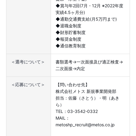
◆賞与年2回(7月・12月 ※2022年度
実績4.5ヶ月分)
◆通勤交通費支給(月5万円まで)
◆退職金制度
◆財形貯蓄制度
◆報奨金制度
◆通信教育制度
書類選考→一次面接及び適正検査→
＜選考について＞
二次面接→内定
【問い合わせ先】
＜応募について＞
株式会社メトス 新規事業開発部
担当：佐藤（さとう）・明（あき
ら）
TEL：03-3542-0332
MAIL：
metoshp_recruit@metos.co.jp