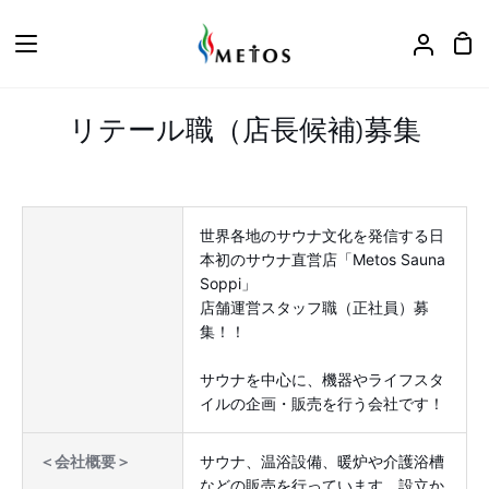
ス
キ
カ
ア
ッ
ー
カ
プ
ト
ウ
リテール職（店長候補)募集
ン
ト
世界各地のサウナ文化を発信する日
本初のサウナ直営店「Metos Sauna
Soppi」
店舗運営スタッフ職（正社員）募
集！！
サウナを中心に、機器やライフスタ
イルの企画・販売を行う会社です！
サウナ、温浴設備、暖炉や介護浴槽
＜会社概要＞
などの販売を行っています。設立か