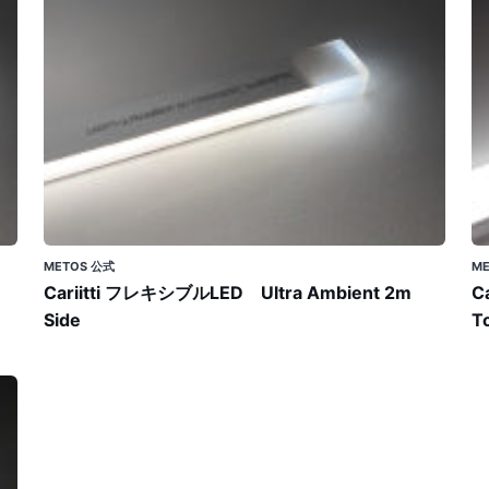
キ
キ
シ
シ
ブ
ブ
ル
ル
LED
L
Ultra
Ul
Ambient
A
2m
6
Side
T
METOS 公式
M
Cariitti フレキシブルLED Ultra Ambient 2m
C
Side
T