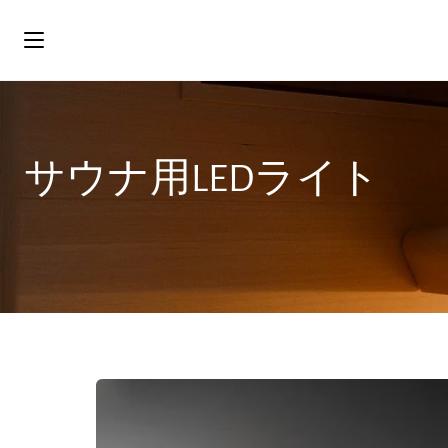
ス
キ
ッ
プ
サウナ用LEDライト
Cariitti
フ
レ