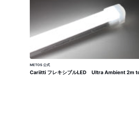
シ
ブ
ル
LED
Ultra
Ambient
2m
top
METOS 公式
Cariitti フレキシブルLED Ultra Ambient 2m t