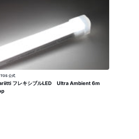
ED
tra
mbient
m
op
ETOS 公式
ariitti フレキシブルLED Ultra Ambient 6m
op