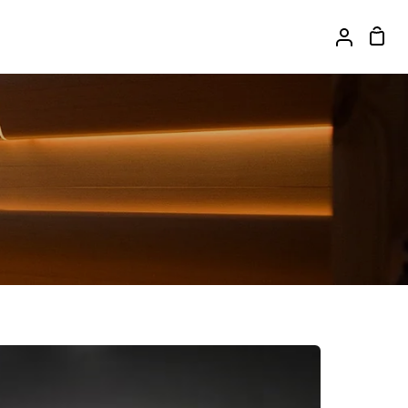
カ
ア
ー
カ
ト
ウ
ン
ト
riitti