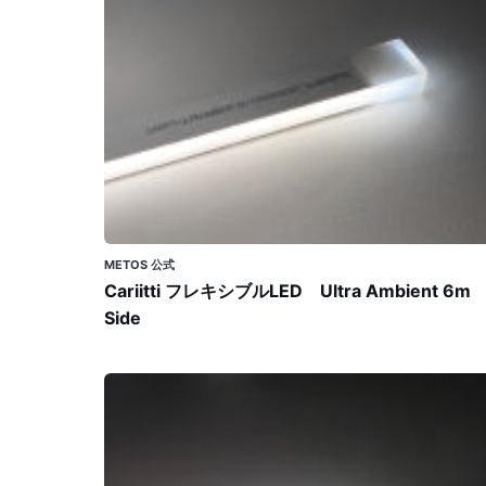
キ
シ
ブ
ル
LED
Ultra
Ambient
6m
Side
METOS 公式
Cariitti フレキシブルLED Ultra Ambient 6m
Side
Cariitti
フ
レ
キ