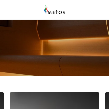
Cariitti
Ca
フ
フ
レ
レ