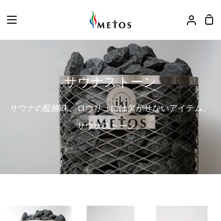
ス
キ
カ
ア
ッ
ー
カ
プ
ト
ウ
ン
ト
サウナストーン
サウナの醍醐味、ロウリュには欠かせないアイテム、
サウナストーン。
香
セ
セ