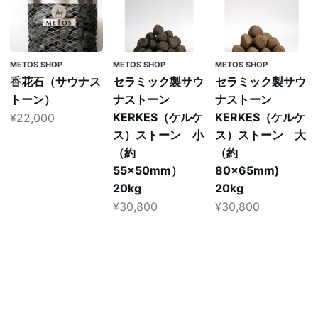
花
ラ
ラ
石
ミ
ミ
（サ
ッ
ッ
ウ
ク
ク
METOS SHOP
METOS SHOP
METOS SHOP
ナ
製
製
香花石（サウナス
セラミック製サウ
セラミック製サウ
ス
サ
サ
トーン）
ナストーン
ナストーン
ト
ウ
ウ
KERKES（ケルケ
KERKES（ケルケ
¥22,000
ー
ナ
ナ
ス）ストーン 小
ス）ストーン 大
ン）
ス
ス
（約
（約
ト
ト
55×50mm）
80×65mm)
ー
ー
20kg
20kg
ン
ン
¥30,800
¥30,800
KERKES（ケ
KERKES（ケ
ル
ル
ケ
ケ
ス）
ス）
ス
ス
ト
ト