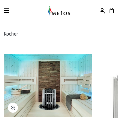
ス
キ
カ
ア
ッ
ー
カ
プ
ト
ウ
ン
Rocher
ト
ズ