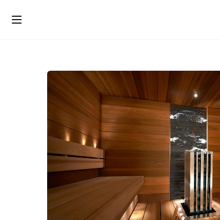
ス
キ
ッ
プ