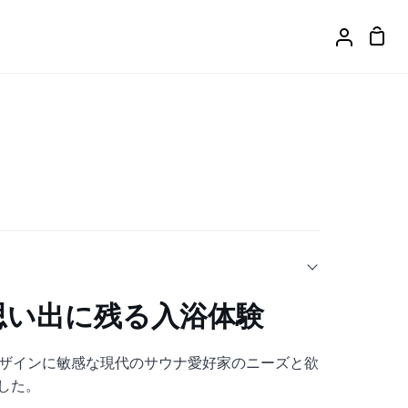
カ
ア
ー
カ
ト
ウ
ン
ト
思い出に残る入浴体験
は、デザインに敏感な現代のサウナ愛好家のニーズと欲
した。