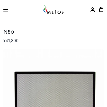
ス
キ
カ
ア
ッ
ー
カ
プ
ト
ウ
ン
N80
ト
¥41,800