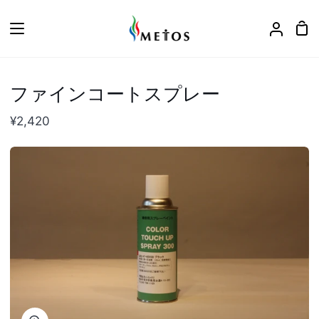
ス
キ
カ
ア
ッ
ー
カ
プ
ト
ウ
ン
ファインコートスプレー
ト
¥2,420