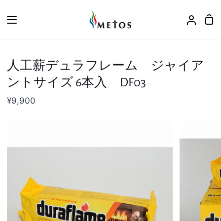
ス
キ
カ
ア
ッ
ー
カ
プ
ト
ウ
ン
人工薪デュラフレーム ジャイア
ト
ントサイズ 6本入 DF03
¥9,900