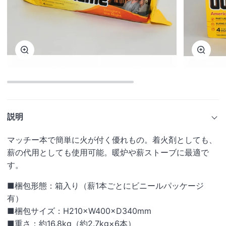
ズ
ズ
ー
ー
ム
ム
説明
マッチー本で簡単に火が付く優れもの。着火剤としても、
薪の代用としても使用可能。暖炉や薪ストーブに最適で
す。
■梱包形態：箱入り（薪1本ごとにビニールパッケージ
有）
■梱包サイズ：H210×W400×D340mm
■重さ：約16.8kg（約2.7kg×6本）