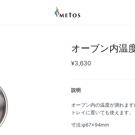
オーブン内温度計
¥3,630
説明
オーブン内の温度が測れます(
トレイに置いても使えます。
寸法:φ
67
×
94mm