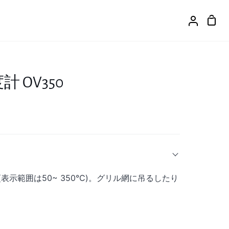
カ
ア
ー
カ
ト
ウ
ン
ト
 OV350
表示範囲は50~ 350°C)。グリル網に吊るしたり