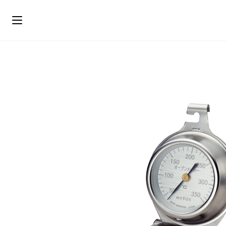
ス
キ
ッ
プ