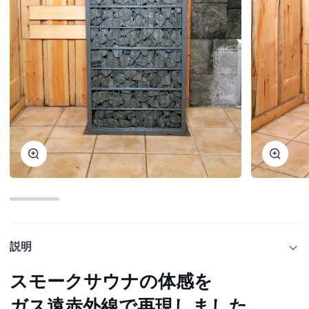
ズ
ズ
ー
ー
ム
ム
説明
スモークサウナの体感を
ガス遠赤外線で再現しました。