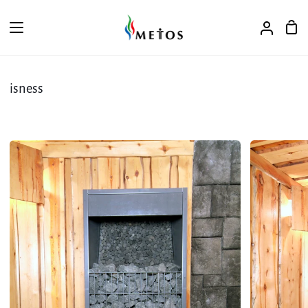
ス
キ
カ
ア
ッ
ー
カ
プ
ト
ウ
ン
isness
ト