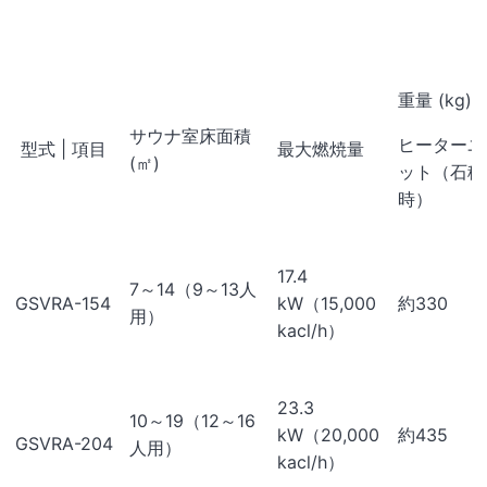
重量 (kg)
サウナ室床面積
ヒーターユ
型式 | 項目
最大燃焼量
(㎡)
ット（石積
時）
17.4
7～14（9～13人
GSVRA-154
kW（15,000
約330
用）
kacl/h）
23.3
10～19（12～16
kW（20,000
約435
GSVRA-204
人用）
kacl/h）