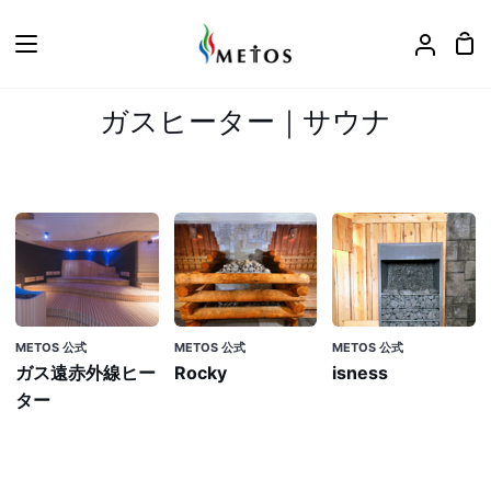
ス
キ
カ
ア
ッ
ー
カ
プ
ト
ウ
ガスヒーター｜サウナ
ン
ト
ガ
Rocky
isness
ス
遠
赤
外
METOS 公式
METOS 公式
METOS 公式
線
ガス遠赤外線ヒー
Rocky
isness
ヒ
ター
ー
タ
ー