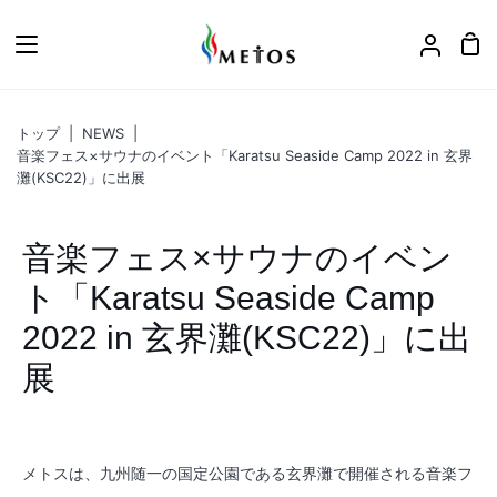
ス
キ
カ
ア
ッ
ー
カ
プ
ト
ウ
トップ
|
NEWS
|
ン
音楽フェス×サウナのイベント「Karatsu Seaside Camp 2022 in 玄界
ト
灘(KSC22)」に出展
音楽フェス×サウナのイベン
ト「Karatsu Seaside Camp
2022 in 玄界灘(KSC22)」に出
展
メトスは、九州随一の国定公園である玄界灘で開催される音楽フ