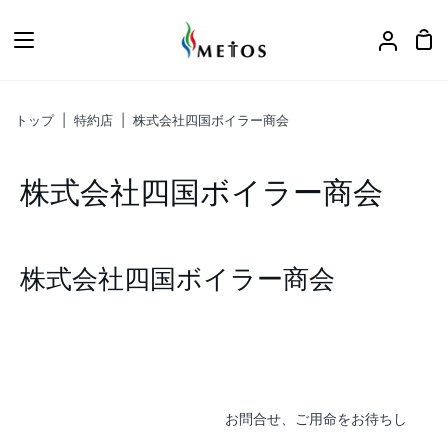
ス
キ
カ
ア
ッ
ー
カ
プ
ト
ウ
トップ
|
特約店
|
株式会社四国ボイラー商会
ン
ト
株式会社四国ボイラー商会
株式会社四国ボイラー商会
お問合せ、ご用命をお待ちし