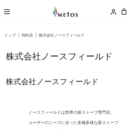
ス
キ
カ
ア
ッ
ー
カ
プ
ト
ウ
トップ
|
特約店
|
株式会社ノースフィールド
ン
ト
株式会社ノースフィールド
株式会社ノースフィールド
ノースフィールドは世界の薪ストーブ専門店。
ユーザーのニーズに合った多種多様な薪ストーブ