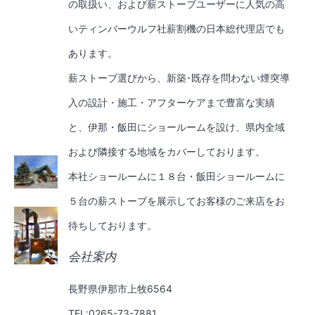
の取扱い、および薪ストーブユーザーに人気の高
いティンバーウルフ社薪割機の日本総代理店でも
あります。
薪ストーブ選びから、新築･既存を問わない煙突導
入の設計・施工・アフターケアまで豊富な実績
と、伊那・飯田にショールームを設け、県内全域
および隣接する地域をカバーしております。
本社ショールームに１８台・飯田ショールームに
５台の薪ストーブを展示してお客様のご来店をお
待ちしております。
会社案内
長野県伊那市上牧6564
TEL:0265-73-7881