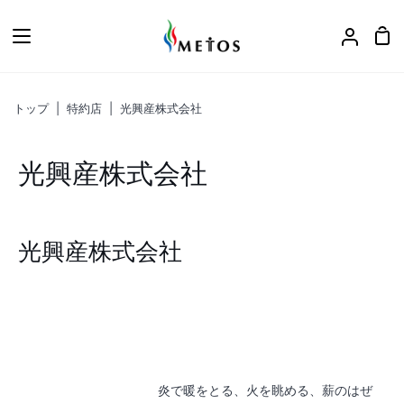
ス
キ
カ
ア
ッ
ー
カ
プ
ト
ウ
トップ
|
特約店
|
光興産株式会社
ン
ト
光興産株式会社
光興産株式会社
炎で暖をとる、火を眺める、薪のはぜ