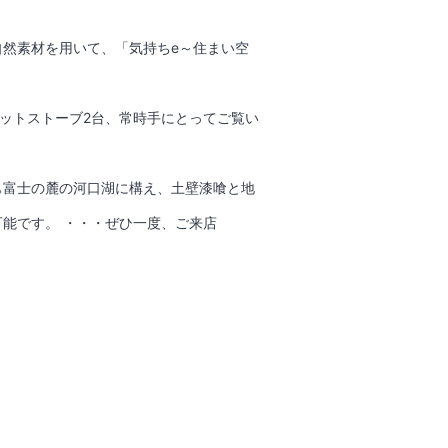
然素材を用いて、「気持ちe～住まい空
レットストーブ2台、常時手にとってご覧い
も富士の麓の河口湖に構え、土壁漆喰と地
能です。 ・・・ぜひ一度、ご来店