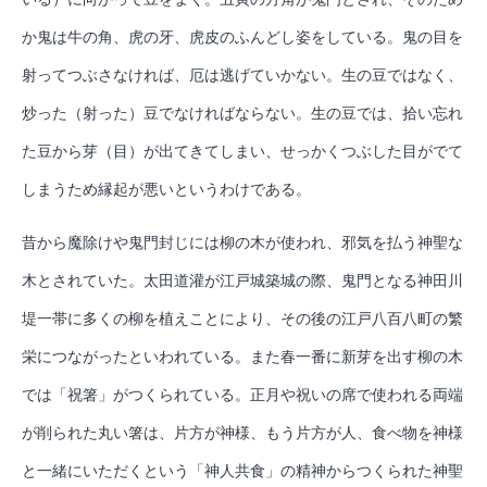
か鬼は牛の角、虎の牙、虎皮のふんどし姿をしている。鬼の目を
射ってつぶさなければ、厄は逃げていかない。生の豆ではなく、
炒った（射った）豆でなければならない。生の豆では、拾い忘れ
た豆から芽（目）が出てきてしまい、せっかくつぶした目がでて
しまうため縁起が悪いというわけである。
昔から魔除けや鬼門封じには柳の木が使われ、邪気を払う神聖な
木とされていた。太田道灌が江戸城築城の際、鬼門となる神田川
堤一帯に多くの柳を植えことにより、その後の江戸八百八町の繁
栄につながったといわれている。また春一番に新芽を出す柳の木
では「祝箸」がつくられている。正月や祝いの席で使われる両端
が削られた丸い箸は、片方が神様、もう片方が人、食べ物を神様
と一緒にいただくという「神人共食」の精神からつくられた神聖