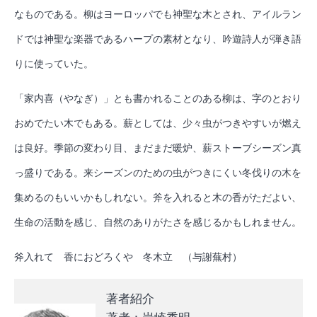
なものである。柳はヨーロッパでも神聖な木とされ、アイルラン
ドでは神聖な楽器であるハープの素材となり、吟遊詩人が弾き語
りに使っていた。
「家内喜（やなぎ）」とも書かれることのある柳は、字のとおり
おめでたい木でもある。薪としては、少々虫がつきやすいが燃え
は良好。季節の変わり目、まだまだ暖炉、薪ストーブシーズン真
っ盛りである。来シーズンのための虫がつきにくい冬伐りの木を
集めるのもいいかもしれない。斧を入れると木の香がただよい、
生命の活動を感じ、自然のありがたさを感じるかもしれません。
斧入れて 香におどろくや 冬木立 （与謝蕪村）
著者紹介