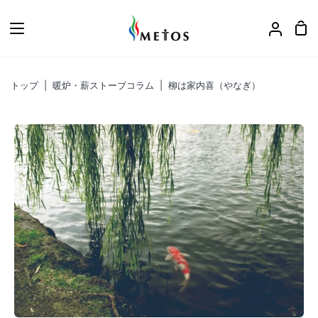
ス
キ
カ
ア
ッ
ー
カ
プ
ト
ウ
トップ
|
暖炉・薪ストーブコラム
|
柳は家内喜（やなぎ）
ン
ト