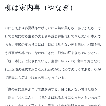
柳は家内喜（やなぎ）
いにしえより春夏秋冬の移ろいに自然の美しさ、ありがたさ、そ
して自然に宿る生命の大切さを感じ神聖化してきたのが日本人で
ある。季節の変わり目には、目には見えない神を敬い、邪気を払
う行事が各地でおこなわれてきた。節分の豆まきもそのひとつ。
「続日本記」に記されている、慶雲３年（706）宮中でおこなわ
れた追儺の儀式でおこなわれたのがはじめてのようである。やが
て庶民にも広まり現在の形になっている。
「魔の目に豆をぶつけて魔を滅する」目に見えない隠れた厄を
「隠人（おんにん）」（鬼とよばれるようになったともいわれて
いる）に向かって豆をまく。丑寅の方角が鬼門とされ、そのため