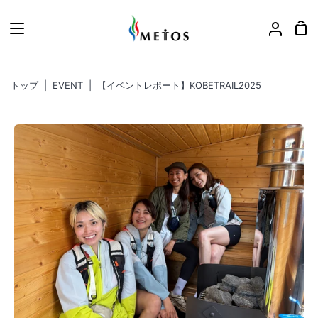
ス
キ
カ
ア
ッ
ー
カ
プ
ト
ウ
トップ
|
EVENT
|
【イベントレポート】KOBETRAIL2025
ン
ト