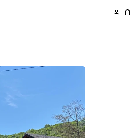
カ
ア
ー
カ
ト
ウ
ン
ト