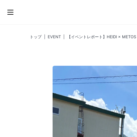
ス
キ
ッ
プ
トップ
|
EVENT
|
【イベントレポート】HEIDI × METO