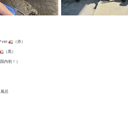
ver.🚛（赤）
.🚛（黒）
️（国内初！）
し水風呂