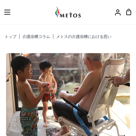
ス
キ
カ
ア
ッ
ー
カ
プ
ト
ウ
トップ
|
介護浴槽コラム
|
メトスの介護浴槽における思い
ン
ト